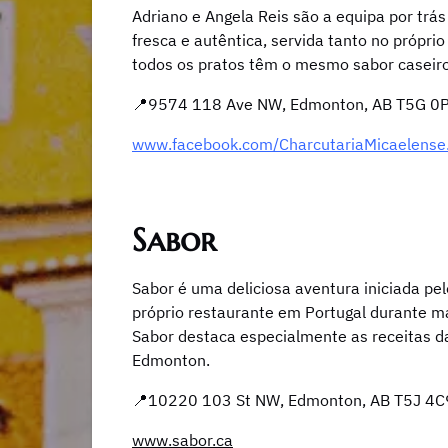
Adriano e Angela Reis são a equipa por trá
fresca e autêntica, servida tanto no própri
todos os pratos têm o mesmo sabor caseiro
📍9574 118 Ave NW, Edmonton, AB T5G 0
www.facebook.com/CharcutariaMicaelense
Sabor
Sabor é uma deliciosa aventura iniciada pelo
próprio restaurante em Portugal durante ma
Sabor destaca especialmente as receitas d
Edmonton.
📍10220 103 St NW, Edmonton, AB T5J 4C
www.sabor.ca