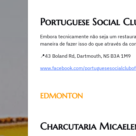
Portuguese Social Cl
Embora tecnicamente não seja um restaurant
maneira de fazer isso do que através da co
📍43 Boland Rd, Dartmouth, NS B3A 1M9
www.facebook.com/portuguesesocialclubof
EDMONTON
Charcutaria Micaele