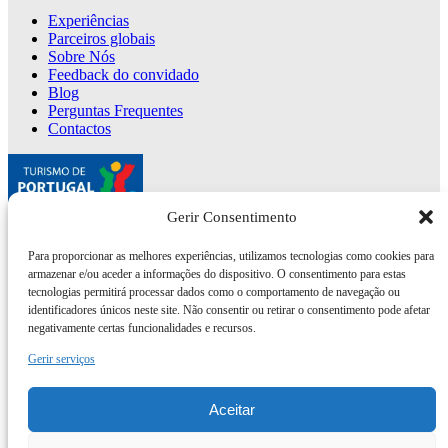
Experiências
Parceiros globais
Sobre Nós
Feedback do convidado
Blog
Perguntas Frequentes
Contactos
Gerir Consentimento
Para proporcionar as melhores experiências, utilizamos tecnologias como cookies para
armazenar e/ou aceder a informações do dispositivo. O consentimento para estas
Cofinanciado por:
tecnologias permitirá processar dados como o comportamento de navegação ou
identificadores únicos neste site. Não consentir ou retirar o consentimento pode afetar
negativamente certas funcionalidades e recursos.
NEWSLETTER
Gerir serviços
Inscreva-se para descontos, notícias, receitas e dicas locais.
Aceitar
Subscribe here