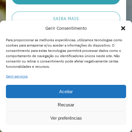
SAIBA MAIS
Gerir Consentimento
Para proporcionar as melhores experiências, utilizamos tecnologias como
Passeio
cookies para armazenar e/ou aceder a informações do dispositivo. O
Raízes
MAIS POPULAR
consentimento para estas tecnologias permitirá processar dados como o
de
comportamento de navegação ou identificadores únicos neste site. Não
consentir ou retirar o consentimento pode afetar negativamente certas
Lisboa,
funcionalidades e recursos.
A PARTIR DE
3.5 HORAS
Gastronomia
99
€
Gerir serviços
PASSEIOS GASTRONÔMICOS E CULTURAIS
e
Cultura
Aceitar
Passeio Raízes de Lisboa,
Gastronomia e Cultura
Recusar
Este passeio leva você para fora do roteiro
Ver preferências
turístico para ter uma visão única da fascinante
história da antiga Lisboa.