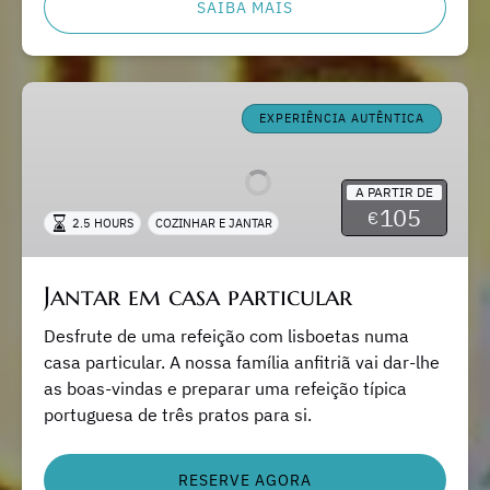
SAIBA MAIS
Jantar
em
EXPERIÊNCIA AUTÊNTICA
casa
particular
A PARTIR DE
105
€
2.5 HOURS
COZINHAR E JANTAR
Jantar em casa particular
Desfrute de uma refeição com lisboetas numa
casa particular. A nossa família anfitriã vai dar-lhe
as boas-vindas e preparar uma refeição típica
portuguesa de três pratos para si.
RESERVE AGORA