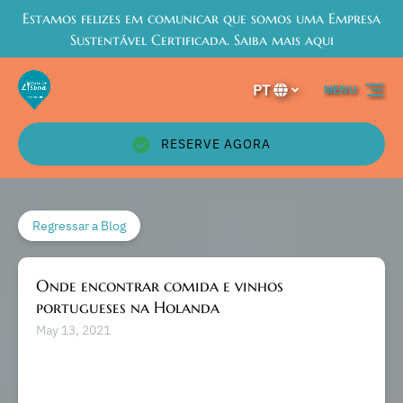
Estamos felizes em comunicar que somos uma Empresa
Passar para a navegação primária
Passar para o conteúdo
Passar para o rodapé
Sustentável Certificada. Saiba mais aqui
PT
MENU
Selecione
o
seu
RESERVE AGORA
idioma
Regressar a Blog
Onde encontrar comida e vinhos
portugueses na Holanda
May 13, 2021