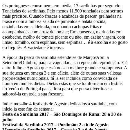
Os portugueses consomem, em média, 13 sardinhas por segundo.
Toneladas de sardinhas. Pelo menos 11.500 toneladas para sermos
mais precisos. Quando frescas e acabadas de pescar, grelhadas na
brasa e com a famosa salada de pimentos e batata cozida,
cozinhadas em caldeirada, ou quando cachopas fritas e
acompanhadas com arroz de tomate; Em conserva, marinadas em
escabeche, molho de tomate picante ou não, em azeite virgem, com
limão, tomilho, com espinhas, sem espinhas… é à escolha e ao gosto
do freguês. A variedade é imensa.
A época da pesca da sardinha estende-se de Março/Abril a
Setembro/Outubro, para salvaguadar a sua época de reprodução. E é
entre Julho e Agosto que está no seu melhor: grande e voluptuosa. A
sua riqueza em omega 3 e em cálcio, além de outras suas valiosas
propriedades nutricionais, fá-la ser incluída como convidada de
honra em muitas dietas. Dietas estas que se tranformam em festins
no Verão de Portugal país a fora para que possa divertir-se a
saboreá-la em toda a sua frescura.
Indicamos-lhe 4 festivais de Agosto dedicados à sardinha, com
início já este fim de semana:
Festa da Sardinha 2017 – São Domingos de Rana: 28 a 30 de
julho
Festival da Sardinha 2017 – Portimão: 2 a 6 de Agosto
Mercado da Sardinha 2017 – Cascais: 3 a 6 de Agosto