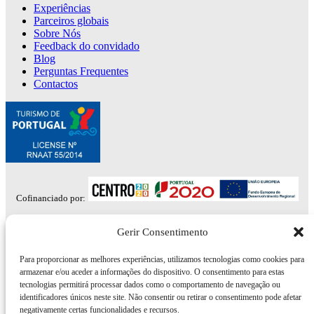
Experiências
Parceiros globais
Sobre Nós
Feedback do convidado
Blog
Perguntas Frequentes
Contactos
Cofinanciado por:
NEWSLETTER
Gerir Consentimento
Inscreva-se para descontos, notícias, receitas e dicas locais.
Para proporcionar as melhores experiências, utilizamos tecnologias como cookies para
armazenar e/ou aceder a informações do dispositivo. O consentimento para estas
Subscribe here
tecnologias permitirá processar dados como o comportamento de navegação ou
identificadores únicos neste site. Não consentir ou retirar o consentimento pode afetar
negativamente certas funcionalidades e recursos.