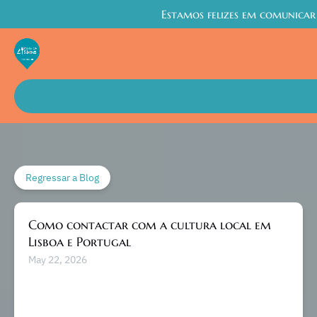
Estamos felizes em comunicar
Passar para a navegação primária
Passar para o conteúdo
Passar para o rodapé
Regressar a Blog
Como contactar com a cultura local em
Lisboa e Portugal
May 22, 2026