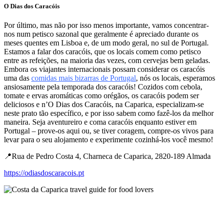
O Dias dos Caracóis
​​Por último, mas não por isso menos importante, vamos concentrar-
nos num petisco sazonal que geralmente é apreciado durante os
meses quentes em Lisboa e, de um modo geral, no sul de Portugal.
Estamos a falar dos caracóis, que os locais comem como petisco
entre as refeições, na maioria das vezes, com cervejas bem geladas.
Embora os viajantes internacionais possam considerar os caracóis
uma das
comidas mais bizarras de Portugal
, nós os locais, esperamos
ansiosamente pela temporada dos caracóis! Cozidos com cebola,
tomate e ervas aromáticas como orégãos, os caracóis podem ser
deliciosos e n’O Dias dos Caracóis, na Caparica, especializam-se
neste prato tão específico, e por isso sabem como fazê-los da melhor
maneira. Seja aventureiro e coma caracóis enquanto estiver em
Portugal – prove-os aqui ou, se tiver coragem, compre-os vivos para
levar para o seu alojamento e experimente cozinhá-los você mesmo!
📍Rua de Pedro Costa 4, Charneca de Caparica, 2820-189 Almada
https://odiasdoscaracois.pt