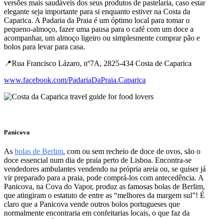
versões mais saudáveis ​​dos seus produtos de pastelaria, caso estar
elegante seja importante para si enquanto estiver na Costa da
Caparica. A Padaria da Praia é um óptimo local para tomar o
pequeno-almoço, fazer uma pausa para o café com um doce a
acompanhar, um almoço ligeiro ou simplesmente comprar pão e
bolos para levar para casa.
📍Rua Francisco Lázaro, nº7A, 2825-434 Costa de Caparica
www.facebook.com/PadariaDaPraia.Caparica
Panicova
As
bolas de Berlim
, com ou sem recheio de doce de ovos, são o
doce essencial num dia de praia perto de Lisboa. Encontra-se
vendedores ambulantes vendendo na própria areia ou, se quiser já
vir preparado para a praia, pode comprá-los com antecedência. A
Panicova, na Cova do Vapor, produz as famosas bolas de Berlim,
que atingiram o estatuto de entre as “melhores da margem sul”! É
claro que a Panicova vende outros bolos portugueses que
normalmente encontraria em confeitarias locais, o que faz da