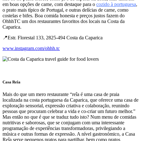
em boas opções de carne, com destaque para o
cozido à portuguesa
,
o prato mais típico de Portugal, e outras delícias de carne, como
costelas e bifes. Boa comida honesta e preços justos fazem do
OhhhTC um dos restaurantes favoritos dos locais na Costa da
Caparica.
📍Estr. Florestal 133, 2825-494 Costa da Caparica
www.instagram.com/ohhh.tc
Casa Reîa
Mais do que um mero restaurante “​​reîa é uma casa de praia
localizada na costa portuguesa da Caparica, que oferece uma casa de
exploração sensorial, expressão criativa e colaboração, reunindo
pessoas que procuram celebrar a vida e co-criar um futuro melhor.”
Mas então no que é que se traduz tudo isto? Num menu de comidas
nutritivas e saborosas, que se conjugam com uma interessante
programação de experiências transformadoras, privilegiando a
música e outras formas de expressão. A nível gastronómico, a Casa
Reîa serve pequenos pratos para partilhar, bem como pratos