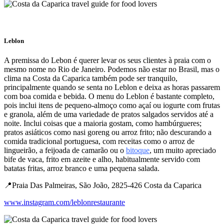
Leblon
​​A premissa do Lebon é querer levar os seus clientes à praia com o
mesmo nome no Rio de Janeiro. Podemos não estar no Brasil, mas o
clima na Costa da Caparica também pode ser tranquilo,
principalmente quando se senta no Leblon e deixa as horas passarem
com boa comida e bebida. O menu do Leblon é bastante completo,
pois inclui itens de pequeno-almoço como açaí ou iogurte com frutas
e granola, além de uma variedade de pratos salgados servidos até a
noite. Inclui coisas que a maioria gostam, como hambúrgueres;
pratos asiáticos como nasi goreng ou arroz frito; não descurando a
comida tradicional portuguesa, com receitas como o arroz de
lingueirão, a feijoada de camarão ou o
bitoque
, um muito apreciado
bife de vaca, frito em azeite e alho, habitualmente servido com
batatas fritas, arroz branco e uma pequena salada.
📍Praia Das Palmeiras, São João, 2825-426 Costa da Caparica
www.instagram.com/leblonrestaurante