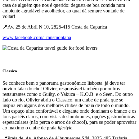
casa de alguém que nos é querido: degusta-se boa comida num
ambiente agradável e acolhedor, ao qual dá sempre vontade de
voltar!
📍Av. 25 de Abril N 10, 2825-415 Costa da Caparica
www.facebook.com/Transmontana
Classico
Se conhece bem o panorama gastronómico lisboeta, já deve ter
ouvido falar do chef Olivier, responsável também por outros
restaurantes como o Guilty, o Yakuza – K.O.B. e o Seen. Do outro
lado do rio, Olivier abriu o Classico, um clube de praia que se
inspira em alguns dos melhores clubes de praia de todo o mundo.
Um espaço ultra confortável e elegante onde dominam o branco e os
tons pastéis claros, com vistas deslumbrantes, opções gastronómicas
espetaculares (não perca o arroz de choco!), para se poder aproveitar
ao máximo o clube de praia
lifestyle
.
📍Praia de, Av. Afonso de Albuquerque S/N, 2825-485 Trafaria