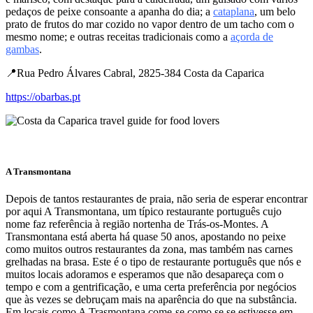
pedaços de peixe consoante a apanha do dia; a
cataplana
, um belo
prato de frutos do mar cozido no vapor dentro de um tacho com o
mesmo nome; e outras receitas tradicionais como a
açorda de
gambas
.
📍Rua Pedro Álvares Cabral, 2825-384 Costa da Caparica
https://obarbas.pt
A Transmontana
Depois de tantos restaurantes de praia, não seria de esperar encontrar
por aqui A Transmontana, um típico restaurante português cujo
nome faz referência à região nortenha de Trás-os-Montes. A
Transmontana está aberta há quase 50 anos, apostando no peixe
como muitos outros restaurantes da zona, mas também nas carnes
grelhadas na brasa. Este é o tipo de restaurante português que nós e
muitos locais adoramos e esperamos que não desapareça com o
tempo e com a gentrificação, e uma certa preferência por negócios
que às vezes se debruçam mais na aparência do que na substância.
Em locais como A Trasmontana come-se como se se estivesse em