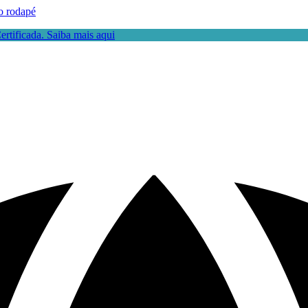
o rodapé
rtificada. Saiba mais aqui
a