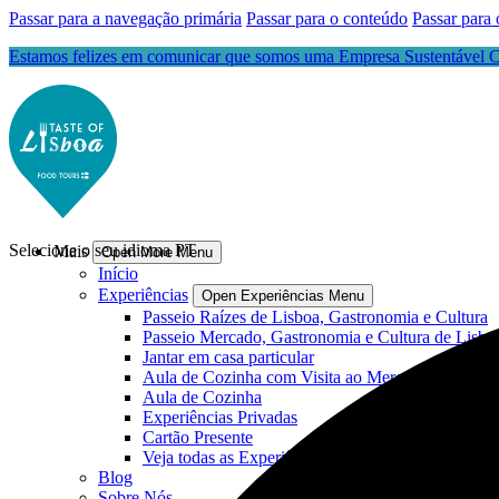
Passar para a navegação primária
Passar para o conteúdo
Passar para 
Estamos felizes em comunicar que somos uma Empresa Sustentável Ce
Selecione o seu idioma
PT
Mais
Open More Menu
Início
Experiências
Open Experiências Menu
Passeio Raízes de Lisboa, Gastronomia e Cultura
Passeio Mercado, Gastronomia e Cultura de Lisbo
Jantar em casa particular
Aula de Cozinha com Visita ao Mercado
Aula de Cozinha
Experiências Privadas
Cartão Presente
Veja todas as Experiências
Blog
Sobre Nós