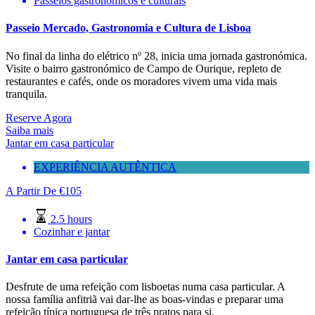
Passeios gastronômicos e culturais
Passeio Mercado, Gastronomia e Cultura de Lisboa
No final da linha do elétrico nº 28, inicia uma jornada gastronómica.
Visite o bairro gastronómico de Campo de Ourique, repleto de
restaurantes e cafés, onde os moradores vivem uma vida mais
tranquila.
Reserve Agora
Saiba mais
Jantar em casa particular
EXPERIÊNCIA AUTÊNTICA
A Partir De
€
105
2.5 hours
Cozinhar e jantar
Jantar em casa particular
Desfrute de uma refeição com lisboetas numa casa particular. A
nossa família anfitriã vai dar-lhe as boas-vindas e preparar uma
refeição típica portuguesa de três pratos para si.