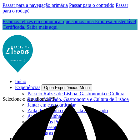
Passar para a navegação primária
Passar para o conteúdo
Passar
para o rodapé
Estamos felizes em comunicar que somos uma Empresa Sustentável
Certificada. Saiba mais aqui
Início
Experiências
Open Experiências Menu
Passeio Raízes de Lisboa, Gastronomia e Cultura
Selecione o seu idioma
PT
Passeio Mercado, Gastronomia e Cultura de Lisboa
Jantar em casa particular
Aula de Cozinha com Visita ao Mercado
Aula de Cozinha
Experiências Privadas
Cartão Presente
Veja todas as Experiências
Blog