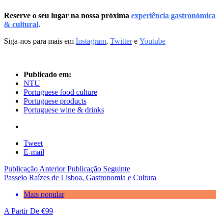
Reserve o seu lugar na nossa próxima
experiência gastronómica
& cultural
.
Siga-nos para mais em
Instagram
,
Twitter
e
Youtube
Publicado em:
NTU
Portuguese food culture
Portuguese products
Portuguese wine & drinks
Tweet
E-mail
Publicação Anterior
Publicação Seguinte
Passeio Raízes de Lisboa, Gastronomia e Cultura
Mais popular
A Partir De
€
99