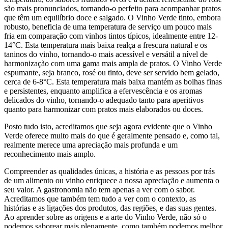
são mais pronunciados, tornando-o perfeito para acompanhar pratos
que têm um equilíbrio doce e salgado. O Vinho Verde tinto, embora
robusto, beneficia de uma temperatura de serviço um pouco mais
fria em comparação com vinhos tintos típicos, idealmente entre 12-
14°C. Esta temperatura mais baixa realça a frescura natural e os
taninos do vinho, tornando-o mais acessível e versátil a nível de
harmonização com uma gama mais ampla de pratos. O Vinho Verde
espumante, seja branco, rosé ou tinto, deve ser servido bem gelado,
cerca de 6-8°C. Esta temperatura mais baixa mantém as bolhas finas
e persistentes, enquanto amplifica a efervescência e os aromas
delicados do vinho, tornando-o adequado tanto para aperitivos
quanto para harmonizar com pratos mais elaborados ou doces.
Posto tudo isto, acreditamos que seja agora evidente que o Vinho
Verde oferece muito mais do que é geralmente pensado e, como tal,
realmente merece uma apreciação mais profunda e um
reconhecimento mais amplo.
Compreender as qualidades únicas, a história e as pessoas por trás
de um alimento ou vinho enriquece a nossa apreciação e aumenta o
seu valor. A gastronomia não tem apenas a ver com o sabor.
Acreditamos que também tem tudo a ver com o contexto, as
histórias e as ligações dos produtos, das regiões, e das suas gentes.
Ao aprender sobre as origens e a arte do Vinho Verde, não só o
podemos saborear mais plenamente, como também podemos melhor