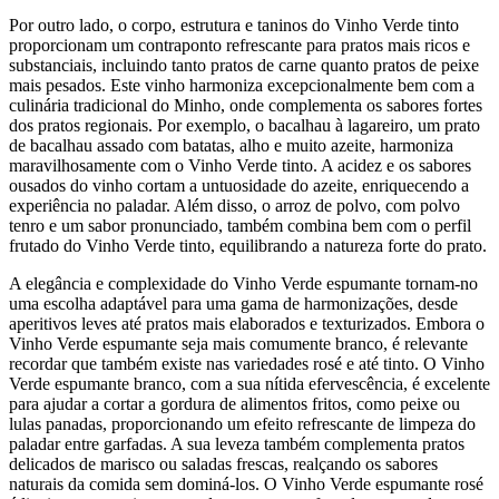
Por outro lado, o corpo, estrutura e taninos do Vinho Verde tinto
proporcionam um contraponto refrescante para pratos mais ricos e
substanciais, incluindo tanto pratos de carne quanto pratos de peixe
mais pesados. Este vinho harmoniza excepcionalmente bem com a
culinária tradicional do Minho, onde complementa os sabores fortes
dos pratos regionais. Por exemplo, o bacalhau à lagareiro, um prato
de bacalhau assado com batatas, alho e muito azeite, harmoniza
maravilhosamente com o Vinho Verde tinto. A acidez e os sabores
ousados do vinho cortam a untuosidade do azeite, enriquecendo a
experiência no paladar. Além disso, o arroz de polvo, com polvo
tenro e um sabor pronunciado, também combina bem com o perfil
frutado do Vinho Verde tinto, equilibrando a natureza forte do prato.
A elegância e complexidade do Vinho Verde espumante tornam-no
uma escolha adaptável para uma gama de harmonizações, desde
aperitivos leves até pratos mais elaborados e texturizados. Embora o
Vinho Verde espumante seja mais comumente branco, é relevante
recordar que também existe nas variedades rosé e até tinto. O Vinho
Verde espumante branco, com a sua nítida efervescência, é excelente
para ajudar a cortar a gordura de alimentos fritos, como peixe ou
lulas panadas, proporcionando um efeito refrescante de limpeza do
paladar entre garfadas. A sua leveza também complementa pratos
delicados de marisco ou saladas frescas, realçando os sabores
naturais da comida sem dominá-los. O Vinho Verde espumante rosé