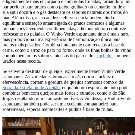
é ligeiramente mais encorpado e com notas frutadas, tornando-o um
par perfeito para pratos como peixe grelhado ou camarão, onde a
sua sutil doçura e o gás destacam os sabores naturais dos frutos do
mar. Além disso, a sua acidez e efervescência podem ainda
equilibrar a sensação amanteigada de pratos cremosos e algumas
preparações levemente condimentadas, adicionando um contraste
refrescante no paladar. O Vinho Verde espumante tinto é mais raro,
mas proporciona uma experiência de harmonização única para
pratos mais pesados. Combina lindamente com receitas à base de
carne, como o arroz de pato no forno, onde as finas bolhas do vinho
complementam os sabores intensos do pato e dos
enchidos
também
usados nesta receita.
Se estiver a desfrutar de queijos, experimente beber Vinho Verde
espumante. As variedades brancas e rosé, com sua acidez e
efervescência, cortam a gordura de queijos cremosos como o da
Serra da Estrela ou de Azeitão
, enquanto um espumante tinto pode
combinar bem com queijos mais fortes e curados, como o de São
Jorge, resultando num contraste incrível. Além disso, o Vinho Verde
espumante também pode ser um excelente companheiro para
sobremesas, especialmente tartes e pudins à base de frutas.