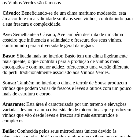
os Vinhos Verdes são famosos.
Cávado:
Beneficiando-se de um clima marítimo moderado, esta
área confere uma salinidade sutil aos seus vinhos, contribuindo para
a sua frescura e complexidade.
Ave:
Semelhante a Cávado, Ave também desfruta de um clima
costeiro que influencia a salinidade e frescura dos seus vinhos,
contribuindo para a diversidade geral da região.
Basto:
Situada mais no interior, Basto tem um clima ligeiramente
mais quente, o que contribui para a produção de vinhos mais
encorpados e com menor acidez, oferecendo uma versão diferente
do perfil tradicionalmente associado aos Vinhos Verdes.
Sousa:
Também no interior, o clima e terroir de Sousa produzem
vinhos que podem variar de frescos e leves a outros com um pouco
mais de estrutura e corpo.
Amarante:
Esta área é caracterizada por um terreno e elevações
variadas, levando a uma diversidade de microclimas que produzem
vinhos que vão desde leves e frescos até mais estruturados e
complexos.
Baião:
Conhecida pelos seus microclimas únicos devido às
elevações variadas, Baião produz vinhos que exibem uma gama de