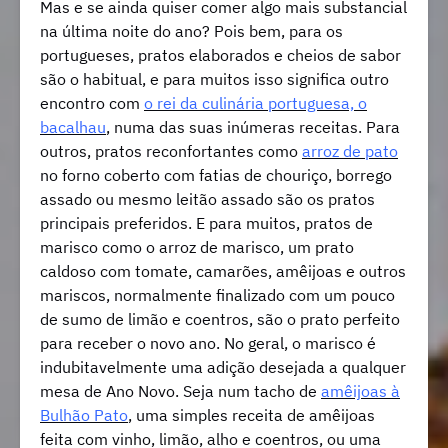
Mas e se ainda quiser comer algo mais substancial
na última noite do ano? Pois bem, para os
portugueses, pratos elaborados e cheios de sabor
são o habitual, e para muitos isso significa outro
encontro com
o rei da culinária portuguesa, o
bacalhau
, numa das suas inúmeras receitas. Para
outros, pratos reconfortantes como
arroz de pato
no forno coberto com fatias de chouriço, borrego
assado ou mesmo leitão assado são os pratos
principais preferidos. E para muitos, pratos de
marisco como o arroz de marisco, um prato
caldoso com tomate, camarões, amêijoas e outros
mariscos, normalmente finalizado com um pouco
de sumo de limão e coentros, são o prato perfeito
para receber o novo ano. No geral, o marisco é
indubitavelmente uma adição desejada a qualquer
mesa de Ano Novo. Seja num tacho de
amêijoas à
Bulhão Pato
, uma simples receita de amêijoas
feita com vinho, limão, alho e coentros, ou uma