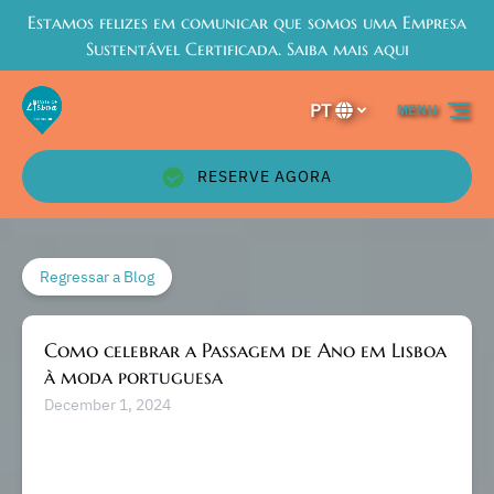
Estamos felizes em comunicar que somos uma Empresa
Passar para a navegação primária
Passar para o conteúdo
Passar para o rodapé
Sustentável Certificada. Saiba mais aqui
PT
MENU
Selecione
o
seu
RESERVE AGORA
idioma
Regressar a Blog
Como celebrar a Passagem de Ano em Lisboa
à moda portuguesa
December 1, 2024