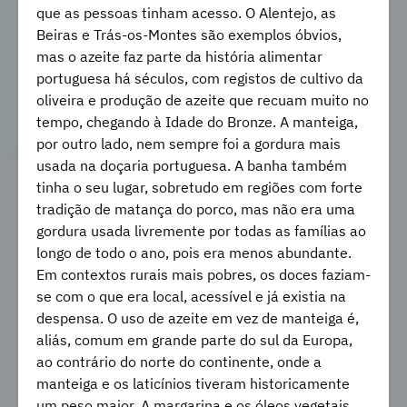
que as pessoas tinham acesso. O Alentejo, as
Beiras e Trás-os-Montes são exemplos óbvios,
mas o azeite faz parte da história alimentar
portuguesa há séculos, com registos de cultivo da
oliveira e produção de azeite que recuam muito no
tempo, chegando à Idade do Bronze. A manteiga,
por outro lado, nem sempre foi a gordura mais
usada na doçaria portuguesa. A banha também
tinha o seu lugar, sobretudo em regiões com forte
tradição de matança do porco, mas não era uma
gordura usada livremente por todas as famílias ao
longo de todo o ano, pois era menos abundante.
Em contextos rurais mais pobres, os doces faziam-
se com o que era local, acessível e já existia na
despensa. O uso de azeite em vez de manteiga é,
aliás, comum em grande parte do sul da Europa,
ao contrário do norte do continente, onde a
manteiga e os laticínios tiveram historicamente
um peso maior. A margarina e os óleos vegetais