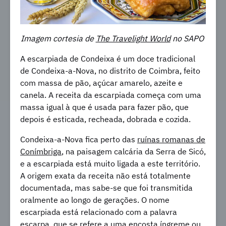
Imagem cortesia de
The Travelight World
no SAPO
A escarpiada de Condeixa é um doce tradicional
de Condeixa-a-Nova, no distrito de Coimbra, feito
com massa de pão, açúcar amarelo, azeite e
canela. A receita da escarpiada começa com uma
massa igual à que é usada para fazer pão, que
depois é esticada, recheada, dobrada e cozida.
Condeixa-a-Nova fica perto das
ruínas romanas de
Conímbriga
, na paisagem calcária da Serra de Sicó,
e a escarpiada está muito ligada a este território.
A origem exata da receita não está totalmente
documentada, mas sabe-se que foi transmitida
oralmente ao longo de gerações. O nome
escarpiada está relacionado com a palavra
escarpa, que se refere a uma encosta íngreme ou