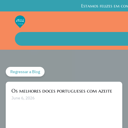
Estamos felizes em co
Passar para a navegação primária
Passar para o conteúdo
Passar para o rodapé
Regressar a Blog
Os melhores doces portugueses com azeite
June 6, 2026