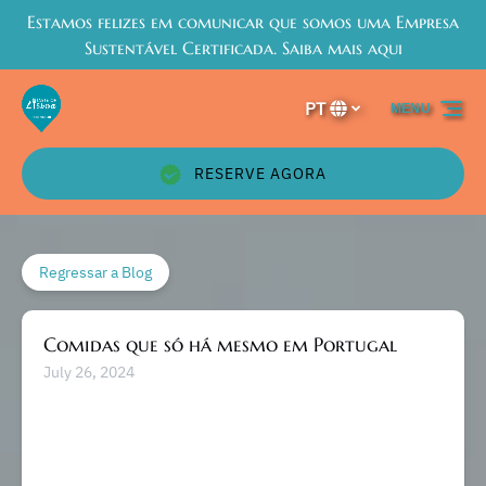
Estamos felizes em comunicar que somos uma Empresa
Passar para a navegação primária
Passar para o conteúdo
Passar para o rodapé
Sustentável Certificada. Saiba mais aqui
PT
MENU
Selecione
o
seu
RESERVE AGORA
idioma
Regressar a Blog
Comidas que só há mesmo em Portugal
July 26, 2024