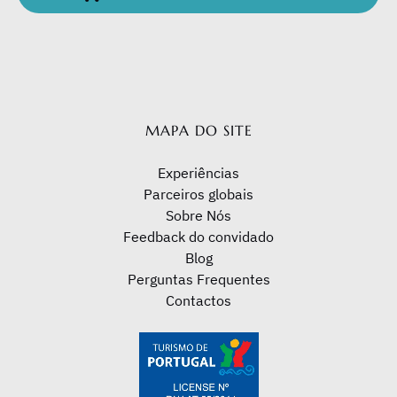
(opens
in
new
window)
MAPA DO SITE
Experiências
Parceiros globais
Sobre Nós
Feedback do convidado
Blog
Perguntas Frequentes
Contactos