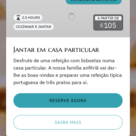
EXPERIÊNCIA AUTÊNTICA
casa
particular
2.5 HOURS
A PARTIR DE
105
€
COZINHAR E JANTAR
Jantar em casa particular
Desfrute de uma refeição com lisboetas numa
casa particular. A nossa família anfitriã vai dar-
lhe as boas-vindas e preparar uma refeição típica
portuguesa de três pratos para si.
RESERVE AGORA
SAIBA MAIS