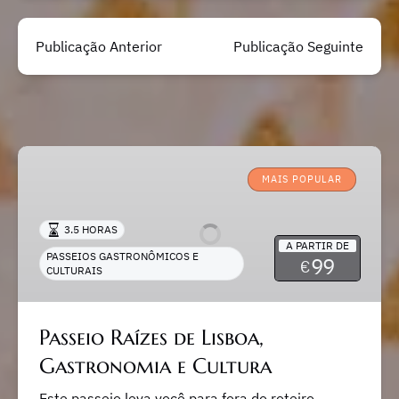
Publicação Anterior
Publicação Seguinte
Passeio
Raízes
MAIS POPULAR
de
Lisboa,
3.5 HORAS
Gastronomia
A PARTIR DE
PASSEIOS GASTRONÔMICOS E
99
e
€
CULTURAIS
Cultura
Passeio Raízes de Lisboa,
Gastronomia e Cultura
Este passeio leva você para fora do roteiro