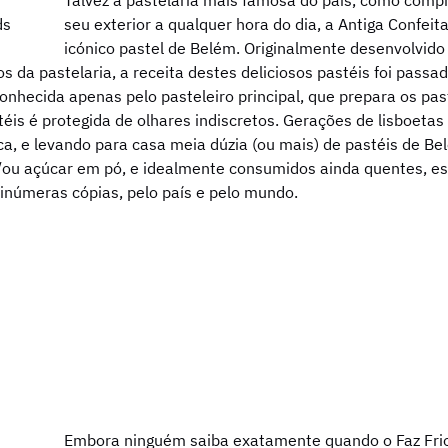
Talvez a pastelaria mais famosa do país, como compr
seu exterior a qualquer hora do dia, a Antiga Confe
icónico pastel de Belém. Originalmente desenvolvid
 da pastelaria, a receita destes deliciosos pastéis foi passa
onhecida apenas pelo pasteleiro principal, que prepara os pas
is é protegida de olhares indiscretos. Gerações de lisboetas 
a, e levando para casa meia dúzia (ou mais) de pastéis de Bel
/ou açúcar em pó, e idealmente consumidos ainda quentes, es
 inúmeras cópias, pelo país e pelo mundo.
Embora ninguém saiba exatamente quando o Faz Frio f