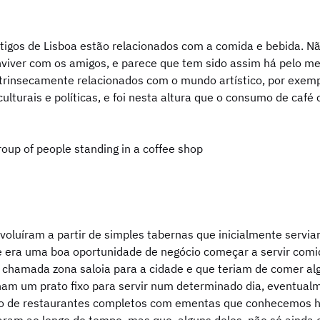
tigos de Lisboa estão relacionados com a comida e bebida. N
nviver com os amigos, e parece que tem sido assim há pelo me
ntrinsecamente relacionados com o mundo artístico, por exemp
culturais e políticas, e foi nesta altura que o consumo de café
evoluíram a partir de simples tabernas que inicialmente serv
 era uma boa oportunidade de negócio começar a servir comi
hamada zona saloia para a cidade e que teriam de comer alg
am um prato fixo para servir num determinado dia, eventualme
o de restaurantes completos com ementas que conhecemos hoj