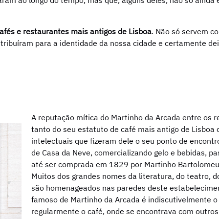
am ao longo do tempo, mas que, alguns deles, não só ainda 
afés e restaurantes mais antigos de Lisboa
. Não só servem co
tribuíram para a identidade da nossa cidade e certamente d
A reputação mítica do Martinho da Arcada entre os r
tanto do seu estatuto de café mais antigo de Lisboa 
intelectuais que fizeram dele o seu ponto de encon
de Casa da Neve, comercializando gelo e bebidas, pas
até ser comprada em 1829 por Martinho Bartolomeu 
Muitos dos grandes nomes da literatura, do teatro, d
são homenageados nas paredes deste estabelecimento
famoso de Martinho da Arcada é indiscutivelmente 
regularmente o café, onde se encontrava com outros