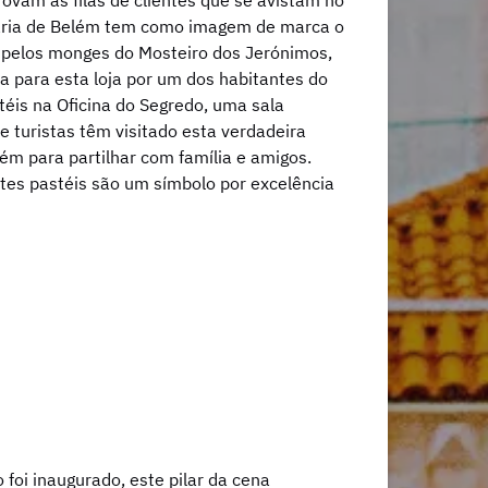
ovam as filas de clientes que se avistam no
itaria de Belém tem como imagem de marca o
o pelos monges do Mosteiro dos Jerónimos,
da para esta loja por um dos habitantes do
téis na Oficina do Segredo, uma sala
e turistas têm visitado esta verdadeira
ém para partilhar com família e amigos.
tes pastéis são um símbolo por excelência
oi inaugurado, este pilar da cena