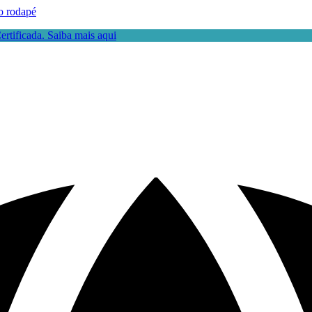
o rodapé
rtificada. Saiba mais aqui
a