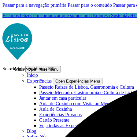
Passar para a navegação primária
Passar para o conteúdo
Passar para 
Estamos felizes em comunicar que somos uma Empresa Sustentável Ce
Selecione o seu idioma
PT
Mais
Open More Menu
Início
Experiências
Open Experiências Menu
Passeio Raízes de Lisboa, Gastronomia e Cultura
Passeio Mercado, Gastronomia e Cultura de Lisbo
Jantar em casa particular
Aula de Cozinha com Visita ao Mercado
Aula de Cozinha
Experiências Privadas
Cartão Presente
Veja todas as Experiências
Blog
Sobre Nós