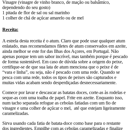
Vinagre (vinagre de vinho branco, de mação ou balsâmico,
dependendo do seu gosto)
1 pitada de flor de sal ou sal marinho
1 colher de chá de açúcar amarelo ou de mel
Receita:
A estrela desta receita é o atum. Claro que pode usar qualquer atum
enlatado, mas recomendamos filetes de atum conservados em azeite,
ainda melhor se este for das Ilhas dos Açores, em Portugal. Não
apenas porque tem um sabor incrível, mas também porque é pescado
de forma sustentável. Em caso de dúvida sobre a origem do peixe,
certifique-se de que sua lata de atum menciona que o peixe é de
“vara e linha”, ou seja, não é pescado com uma rede. Quando se
pesca com uma rede, todos os tipos de peixes são capturados e
muitas vidas acabam sendo desperdiçadas desnecessariamente.
Comece por lavar e descascar as batatas doces, corte-as às rodelas e
seque-as com uma toalha de papel. Frite em azeite. Enquanto isso,
num tacho separada refogue as cebolas fatiadas com um fio de
vinagre e uma colher de açúcar o mel, até que estejam ligeiramente
caramelizadas.
Sirva usando cada fatia de batata-doce como base para o restante
dos ingredientes. Empilhe com as cebolas caramelizadas e finalize