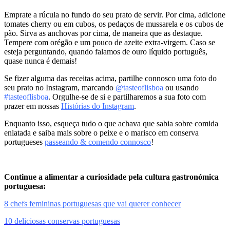
Emprate a rúcula no fundo do seu prato de servir. Por cima, adicione
tomates cherry ou em cubos, os pedaços de mussarela e os cubos de
pão. Sirva as anchovas por cima, de maneira que as destaque.
Tempere com orégão e um pouco de azeite extra-virgem. Caso se
esteja perguntando, quando falamos de ouro líquido português,
quase nunca é demais!
Se fizer alguma das receitas acima, partilhe connosco uma foto do
seu prato no Instagram, marcando
@tasteoflisboa
ou usando
#tasteoflisboa
. Orgulhe-se de si e partilharemos a sua foto com
prazer em nossas
Histórias do Instagram
.
Enquanto isso, esqueça tudo o que achava que sabia sobre comida
enlatada e saiba mais sobre o peixe e o marisco em conserva
portugueses
passeando & comendo connosco
!
Continue a alimentar a curiosidade pela cultura gastronómica
portuguesa:
8 chefs femininas portuguesas que vai querer conhecer
10 deliciosas conservas portuguesas