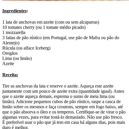
Ingredientes
:
1 lata de anchovas em azeite (com ou sem alcaparras)
10 tomates cherry (ou 1 tomate médio picado)
1 mozzarella
3 fatias de pão rústico (em Portugal, use pão de Mafra ou pão do
Alentejo)
Rúcula (ou alface Iceberg)
Oregãos
Lima (ou limão)
Azeite
Receita:
Tire as anchovas da lata e reserve o azeite. Aqueça este azeite
juntamente com um pouco de azeite extra (quantidade igual). Antes
que o azeite aqueça demais, esprema o sumo de meia lima (ou
limão). Adicione pequenos cubos de pão rústico, raspe a casca de
limão sobre os mesmos e faça croutons, sempre em fogo baixo, até
que o pão absorva o óleo e os temperos. Certifique-se de virar o pão
algumas vezes, para evitar tostá-lo demasiado. Não use pão fresco.
É preferível usar o pão que já tem em casa há alguns dias, pois mais
duro é melhor.