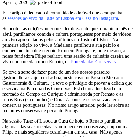
April 5, 2020
Este artigo é dedicado à comunidade adorável que acompanha
as
sessões ao vivo da Taste of Lisboa em Casa no Instagram
.
Se perdeu as edições anteriores, lembre-se de que, durante o mês de
abril, partilhamos comida e cultura portuguesas por meio de vídeos
ao vivo apresentados pelos anfitriões da Taste of Lisboa. Na
primeira edição ao vivo, a Madalena partilhou a sua paixão e
conhecimento sobre o enoturismo em Portugal e, hoje mesmo, a
nossa fundadora Filipa realizou uma sessão de culinária caseira ao
vivo em parceria com o Renato, da
Parceria das Conservas
.
Se teve a sorte de fazer parte de um dos nossos passeios
gastroculturais aqui em Lisboa, neste caso no Passeio Mercado,
Gastronomia & Cultura, já teve o privilégio de provar a delícia que
é servida na Parceria das Conservas. Esta banca localizada no
mercado de Campo de Ourique é administrada por Renato e as
irmãs Rosa (sua mulher) e Dora. A banca é especializada em
conservas portuguesas. No nosso artigo anterior, pode ler sobre as
melhores conservas de peixe de Portugal.
Na sessão Taste of Lisboa at Casa de hoje, o Renato partilhou
algumas das suas receitas usando peixe em conservas, enquanto a
Filipa e mais seguidores cozinhavam em sua casa. Não apenas