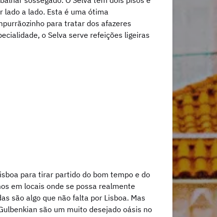
balhar sossegado. O Selva tem dois pisos e
 lado a lado. Esta é uma ótima
mpurrãozinho para tratar dos afazeres
cialidade, o Selva serve refeições ligeiras
sboa para tirar partido do bom tempo e do
rmos em locais onde se possa realmente
das são algo que não falta por Lisboa. Mas
 Gulbenkian são um muito desejado oásis no