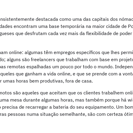
consistentemente destacada como uma das capitais dos nómadas
alidades encontram uma base temporária na maior cidade de
gueses que desfrutam cada vez mais da flexibilidade de poder
ham online: algumas têm empregos específicos que lhes permi
 alguns são freelancers que trabalham com base em projetos
pas remotas espalhadas um pouco por todo o mundo. Indepen
aqueles que ganham a vida online, e que se prende com a von
 umas horas bem produtivas, fora de casa.
otos são aqueles que aceitam que os clientes trabalhem onli
 uma mesa durante algumas horas, mas também porque há wi-f
 precisa de recarregar a bateria do seu equipamento. Um bom
ras pessoas numa situação semelhante, são com certeza ótimo