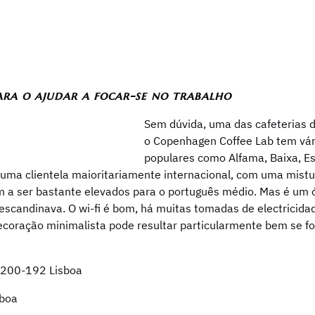
ra o ajudar a focar-se no trabalho
Sem dúvida, uma das cafeterias d
o Copenhagen Coffee Lab tem vári
populares como Alfama, Baixa, Es
 uma clientela maioritariamente internacional, com uma mistu
m a ser bastante elevados para o português médio. Mas é um ó
escandinava. O wi-fi é bom, há muitas tomadas de electricid
ecoração minimalista pode resultar particularmente bem se for
1200-192 Lisboa
sboa