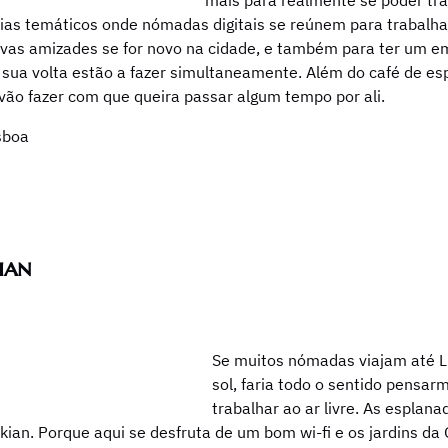
mais para realmente se poder tra
ias temáticos onde nómadas digitais se reúnem para trabalhar
ovas amizades se for novo na cidade, e também para ter um e
sua volta estão a fazer simultaneamente. Além do café de espe
 vão fazer com que queira passar algum tempo por ali.
sboa
ian
Se muitos nómadas viajam até Li
sol, faria todo o sentido pensa
trabalhar ao ar livre. As esplana
ian. Porque aqui se desfruta de um bom wi-fi e os jardins da