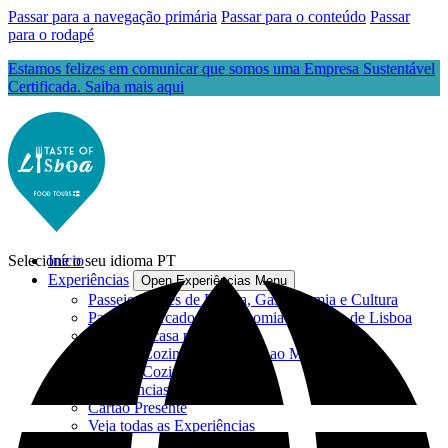
Passar para a navegação primária
Passar para o conteúdo
Passar
para o rodapé
Estamos felizes em comunicar que somos uma Empresa Sustentável
Certificada. Saiba mais aqui
Selecione o seu idioma
Início
PT
Experiências
Open Experiências Menu
Passeio Raízes de Lisboa, Gastronomia e Cultura
Passeio Mercado, Gastronomia e Cultura de Lisboa
Jantar em casa particular
Aula de Cozinha com Visita ao Mercado
Aula de Cozinha
Experiências Privadas
Cartão Presente
Veja todas as Experiências
Blog