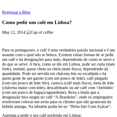
Regressar a Blog
Como pedir um café em Lisboa?
May 12, 2014
Para os portugueses, o café é uma verdadeira paixão nacional e é um
assunto com o qual não se brinca. Existem várias formas de se pedir
um café e há designações para tudo, dependendo de como se serve e
do que se serve. A bica, como se diz em Lisboa, pode ser curta (mais
forte), normal, quase cheia ou cheia (mais fraca), dependendo da
quantidade. Pode ser servida em chávena fria ou escaldada e há
quem goste de um garoto (com um pouco de leite), café pingado
(com um pouco de leite frio), carioca (café mais fraco), meia de leite
(chávena maior com leite), descafeínado ou até café com ‘cheirinho’
(com um pouco de bagaço/aguardente). Reza a lenda que a
designação bica surgiu no café “A Brasileira”, onde os empregados
resolveram colocar um aviso para os clientes que não gostavam da
bebida amarga. Na tabuleta podia ler-se: “Beba Isto Com Açúcar”.
Aprenda a pedir o seu café preferido em Lisboa: