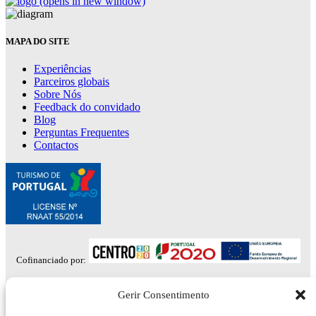
(opens in new window)
MAPA DO SITE
Experiências
Parceiros globais
Sobre Nós
Feedback do convidado
Blog
Perguntas Frequentes
Contactos
Cofinanciado por:
NEWSLETTER
Gerir Consentimento
Inscreva-se para descontos, notícias, receitas e dicas locais.