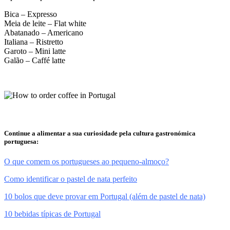
Bica – Expresso
Meia de leite – Flat white
Abatanado – Americano
Italiana – Ristretto
Garoto – Mini latte
Galão – Caffé latte
Continue a alimentar a sua curiosidade pela cultura gastronómica
portuguesa:
O que comem os portugueses ao pequeno-almoço?
Como identificar o pastel de nata perfeito
10 bolos que deve provar em Portugal (além de pastel de nata)
10 bebidas típicas de Portugal